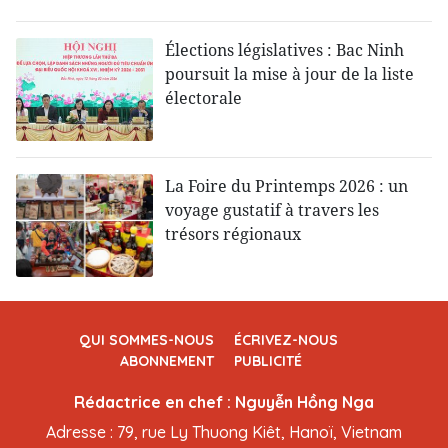
Élections législatives : Bac Ninh
poursuit la mise à jour de la liste
électorale
La Foire du Printemps 2026 : un
voyage gustatif à travers les
trésors régionaux
QUI SOMMES-NOUS
ÉCRIVEZ-NOUS
ABONNEMENT
PUBLICITÉ
Rédactrice en chef : Nguyễn Hồng Nga
Adresse : 79, rue Ly Thuong Kiêt, Hanoï, Vietnam