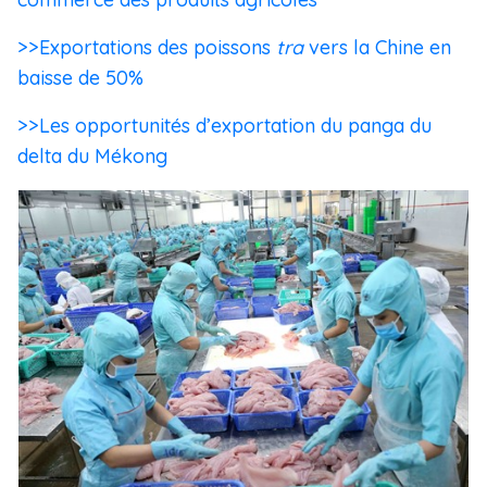
>>Exportations des poissons
tra
vers la Chine en
baisse de 50%
>>Les opportunités d’exportation du panga du
delta du Mékong