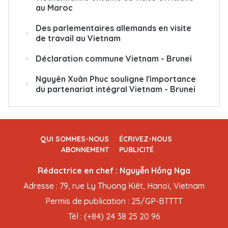
au Maroc
Des parlementaires allemands en visite
de travail au Vietnam
Déclaration commune Vietnam - Brunei
Nguyên Xuân Phuc souligne l'importance
du partenariat intégral Vietnam - Brunei
QUI SOMMES-NOUS
ÉCRIVEZ-NOUS
ABONNEMENT
PUBLICITÉ
Rédactrice en chef : Nguyễn Hồng Nga
Adresse : 79, rue Ly Thuong Kiêt, Hanoï, Vietnam
Permis de publication : 25/GP-BTTTT
Tél : (+84) 24 38 25 20 96