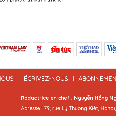
2017 prévu à la mi-avril à Hanoï
NOUS
ÉCRIVEZ-NOUS
ABONNEMEN
Rédactrice en chef : Nguyễn Hồng N
Adresse : 79, rue Ly Thuong Kiêt, Hanoï