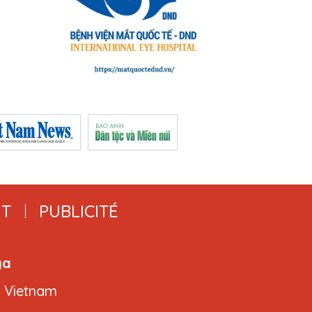
T
PUBLICITÉ
ga
, Vietnam