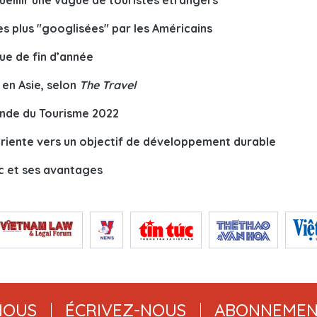
eillir une vague de touristes étrangers
les plus "googlisées" par les Américains
e de fin d’année
 en Asie, selon
The
Travel
onde du Tourisme 2022
riente vers un objectif de développement durable
ôc et ses avantages
NOUS
ÉCRIVEZ-NOUS
ABONNEMEN