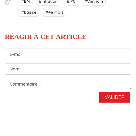
#BM
#inflation
#IPC
#Vietnam
#baisse
#4e mois