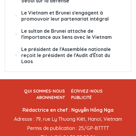
Séoul sur la défense
Le Vietnam et Brunei s'engagent à
promouvoir leur partenariat intégral
Le sultan de Brunei attache de
l'importance aux liens avec le Vietnam
Le président de l'Assemblée nationale
reçoit le président de l'Audit d'État du
Laos
QUI SOMMES-NOUS
ÉCRIVEZ-NOUS
ABONNEMENT
PUBLICITÉ
Rédactrice en chef : Nguyễn Hồng Nga
Adresse : 79, rue Ly Thuong Kiêt, Hanoï, Vietnam
Permis de publication : 25/GP-BTTTT