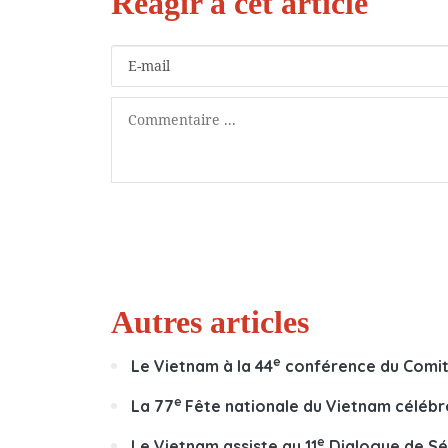
Autres articles
e
Le Vietnam à la 44
conférence du Comité
e
La 77
Fête nationale du Vietnam céléb
e
Le Vietnam assiste au 11
Dialogue de Séo