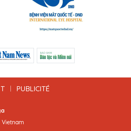
T
PUBLICITÉ
ga
, Vietnam