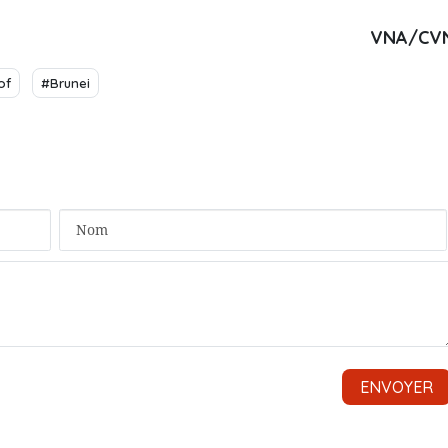
VNA/CV
of
#Brunei