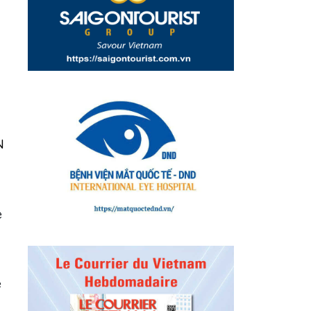
N
e
e