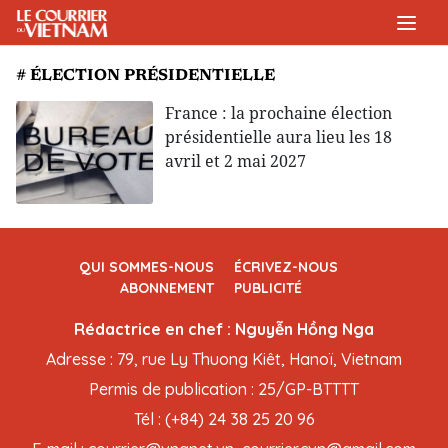
# ÉLECTION PRÉSIDENTIELLE
France : la prochaine élection
présidentielle aura lieu les 18
avril et 2 mai 2027
QUI SOMMES-NOUS
ÉCRIVEZ-NOUS
ABONNEMENT
PUBLICITÉ
Rédactrice en chef : Nguyễn Hồng Nga
Adresse : 79, rue Ly Thuong Kiêt, Hanoï, Vietnam
Permis de publication : 25/GP-BTTTT
Tél : (+84) 24 38 25 20 96