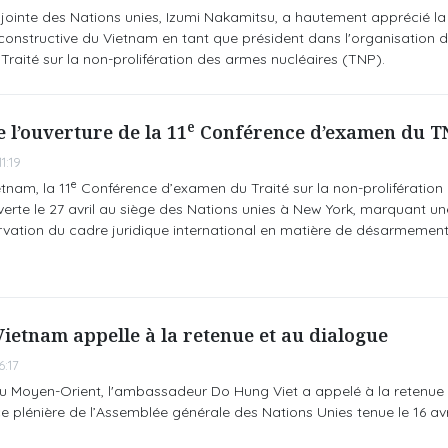
jointe des Nations unies, Izumi Nakamitsu, a hautement apprécié la
constructive du Vietnam en tant que président dans l'organisation de
aité sur la non-prolifération des armes nucléaires (TNP).
e
 l’ouverture de la 11
Conférence d’examen du TN
1:19
e
tnam, la 11
Conférence d’examen du Traité sur la non-prolifération
verte le 27 avril au siège des Nations unies à New York, marquant u
rvation du cadre juridique international en matière de désarmement
Vietnam appelle à la retenue et au dialogue
6:17
au Moyen-Orient, l'ambassadeur Do Hung Viet a appelé à la retenue 
ce plénière de l’Assemblée générale des Nations Unies tenue le 16 avr