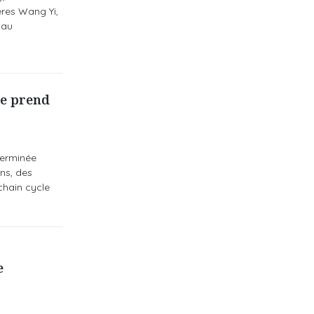
ères Wang Yi,
 au
re prend
terminée
ns, des
chain cycle
e