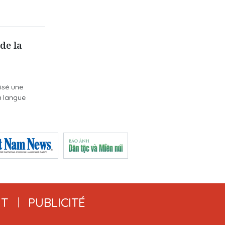
de la
isé une
a langue
T
PUBLICITÉ