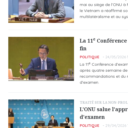
mai au siège de l’ONU à N
le Vietnam a réaffirmé so
multilatéralisme et au sy
e
La 11
Conférence 
fin
POLITIQUE
24/05/2026 1
e
La 11
Conférence d’examen
après quatre semaine de t
recommandations et du rap
d’examen.
TRAITÉ SUR LA NON-PROL
L'ONU salue l'appr
d'examen
POLITIQUE
29/04/2026 1