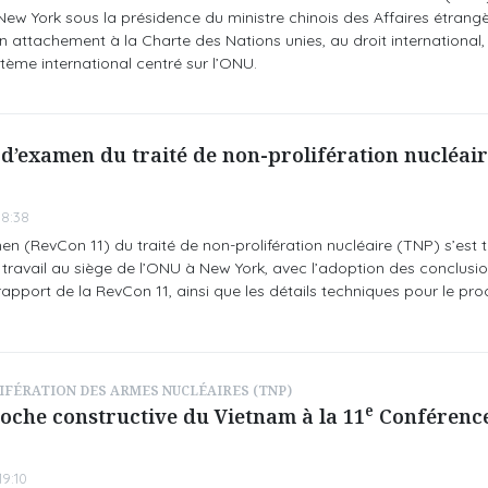
ew York sous la présidence du ministre chinois des Affaires étrang
n attachement à la Charte des Nations unies, au droit international,
stème international centré sur l’ONU.
d’examen du traité de non-prolifération nucléai
8:38
 (RevCon 11) du traité de non-prolifération nucléaire (TNP) s’est 
ravail au siège de l’ONU à New York, avec l’adoption des conclusio
port de la RevCon 11, ainsi que les détails techniques pour le pro
IFÉRATION DES ARMES NUCLÉAIRES (TNP)
e
oche constructive du Vietnam à la 11
Conférenc
9:10