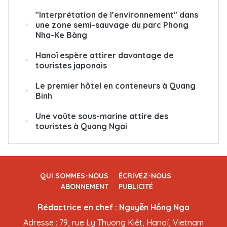
"Interprétation de l’environnement" dans
une zone semi-sauvage du parc Phong
Nha-Ke Bàng
Hanoï espère attirer davantage de
touristes japonais
Le premier hôtel en conteneurs à Quang
Binh
Une voûte sous-marine attire des
touristes à Quang Ngai
QUI SOMMES-NOUS
ÉCRIVEZ-NOUS
ABONNEMENT
PUBLICITÉ
Rédactrice en chef : Nguyễn Hồng Nga
Adresse : 79, rue Ly Thuong Kiêt, Hanoï, Vietnam