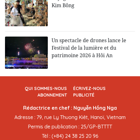
Kim Bông
Un spectacle de drones lance le
Festival de la lumière et du
patrimoine 2026 à Hôi An
QUI SOMMES-NOUS
ÉCRIVEZ-NOUS
ABONNEMENT
PUBLICITÉ
Rédactrice en chef : Nguyễn Hồng Nga
Adresse : 79, rue Ly Thuong Kiêt, Hanoï, Vietnam
Permis de publication : 25/GP-BTTTT
Tél : (+84) 24 38 25 20 96