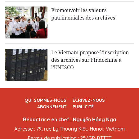
Promouvoir les valeurs
patrimoniales des archives
Le Vietnam propose l’inscription
des archives sur l’Indochine à
l’UNESCO
QUI SOMMES-NOUS
ÉCRIVEZ-NOUS
ABONNEMENT
PUBLICITÉ
Rédactrice en chef : Nguyễn Hồng Nga
Adresse : 79, rue Ly Thuong Kiêt, Hanoï, Vietnam
Permis de publication : 25/GP-BTTTT