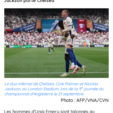
Jackson porte Chelsea
Le duo infernal de Chelsea, Cole Palmer et Nicolas
e
Jackson, au London Stadium, lors de la 5
journée du
championnat d'Angleterre le 21 septembre.
Photo : AFP/VNA/CVN
Les hommes d'Unai Emery sont talonnés au