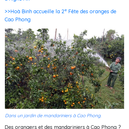
e
>>Hoà Binh accueille la 2
Fête des oranges de
Cao Phong
Dans un jardin de mandariniers à Cao Phong.
Des orangers et des mandariniers à Cao Phong ?