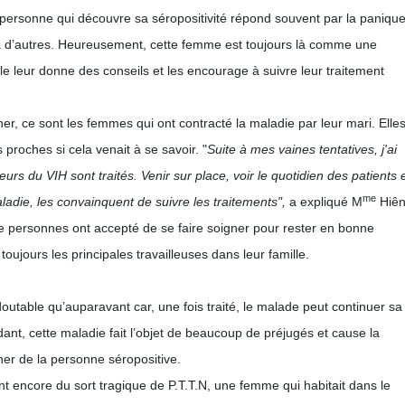
ersonne qui découvre sa séropositivité répond souvent par la paniqu
à d’autres. Heureusement, cette femme est toujours là comme une
le leur donne des conseils et les encourage à suivre leur traitement
cher, ce sont les femmes qui ont contracté la maladie par leur mari. Elle
s proches si cela venait à se savoir. "
Suite à mes vaines tentatives, j'ai
urs du VIH sont traités. Venir sur place, voir le quotidien des patients 
me
ladie, les convainquent de suivre les traitements",
a expliqué M
Hiên
e personnes ont accepté de se faire soigner pour rester en bonne
toujours les principales travailleuses dans leur famille.
doutable qu’auparavant car, une fois traité, le malade peut continuer sa
ant, cette maladie fait l’objet de beaucoup de préjugés et cause la
er de la personne séropositive.
nt encore du sort tragique de P.T.T.N, une femme qui habitait dans le