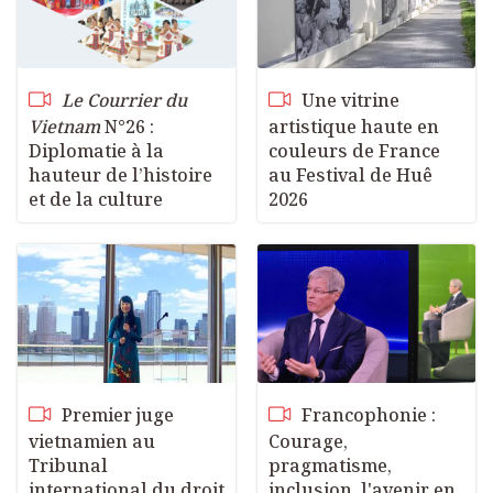
g
u
s
l
l
Le Courrier du
Une vitrine
s
Vietnam
N°26 :
artistique haute en
c
Diplomatie à la
couleurs de France
r
hauteur de l’histoire
au Festival de Huê
et de la culture
2026
e
e
n
Premier juge
Francophonie :
vietnamien au
Courage,
Tribunal
pragmatisme,
international du droit
inclusion, l'avenir en