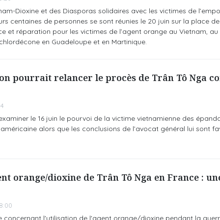
etnam-Dioxine et des Diasporas solidaires avec les victimes de l’em
rs centaines de personnes se sont réunies le 20 juin sur la place de l
ice et réparation pour les victimes de l’agent orange au Vietnam, au
chlordécone en Guadeloupe et en Martinique.
on pourrait relancer le procès de Trân Tô Nga co
04
examiner le 16 juin le pourvoi de la victime vietnamienne des épan
 américaine alors que les conclusions de l’avocat général lui sont fa
ent orange/dioxine de Trân Tô Nga en France : un
8:00
concernant l'utilisation de l'agent orange/dioxine pendant la guer