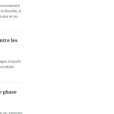
poisonnement
a Bastille, à
 Laos et au
ntre les
dages massifs
vorables.
e phase
re du Vietnam