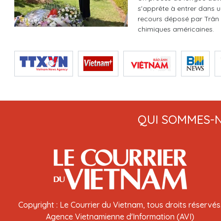
s'apprête à entrer dans u
recours déposé par Trân 
chimiques américaines.
QUI SOMMES-
Copyright : Le Courrier du Vietnam, tous droits réservés
Agence Vietnamienne d'Information (AVI)