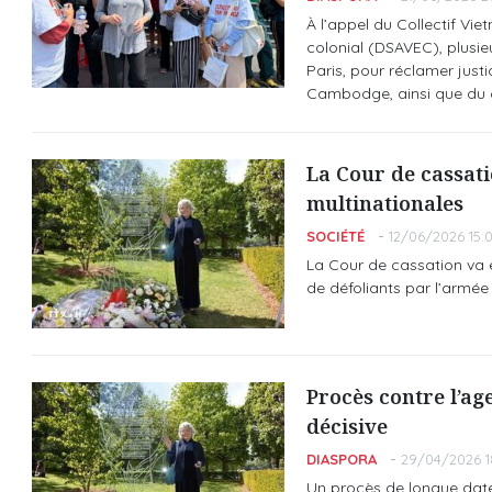
À l’appel du Collectif Vi
colonial (DSAVEC), plusieu
Paris, pour réclamer just
Cambodge, ainsi que du 
La Cour de cassati
multinationales
SOCIÉTÉ
12/06/2026 15:
La Cour de cassation va 
de défoliants par l’armée
Procès contre l’ag
décisive
DIASPORA
29/04/2026 1
Un procès de longue date 