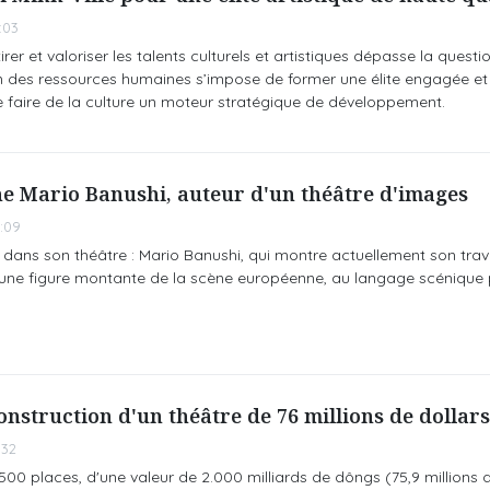
:03
irer et valoriser les talents culturels et artistiques dépasse la questio
n des ressources humaines s’impose de former une élite engagée et
de faire de la culture un moteur stratégique de développement.
ne Mario Banushi, auteur d'un théâtre d'images
:09
 dans son théâtre : Mario Banushi, qui montre actuellement son trava
t une figure montante de la scène européenne, au langage scénique 
onstruction d'un théâtre de 76 millions de dollars
:32
00 places, d'une valeur de 2.000 milliards de dôngs (75,9 millions d