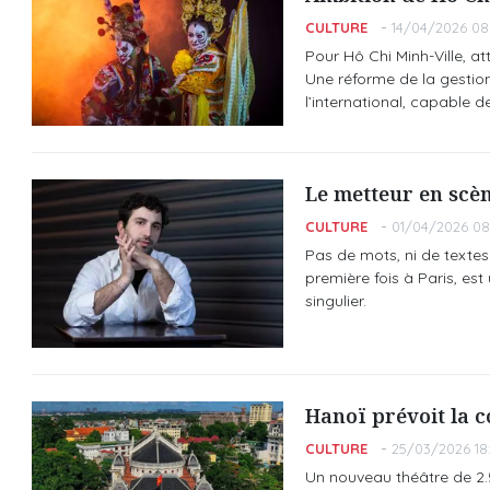
CULTURE
14/04/2026 08
Pour Hô Chi Minh-Ville, att
Une réforme de la gestio
l’international, capable 
Le metteur en scè
CULTURE
01/04/2026 08
Pas de mots, ni de textes
première fois à Paris, es
singulier.
Hanoï prévoit la c
CULTURE
25/03/2026 18
Un nouveau théâtre de 2.5