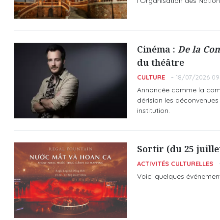
l'Organisation des Nation
Cinéma :
De la Co
du théâtre
CULTURE
18/07/2026 09
Annoncée comme la comé
dérision les déconvenues 
institution.
Sortir (du 25 juill
ACTIVITÉS CULTURELLES
Voici quelques événemen