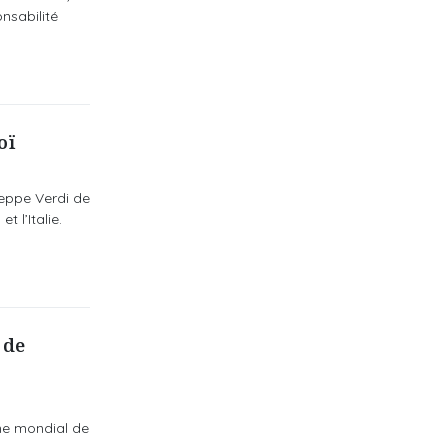
nsabilité
oï
eppe Verdi de
 l’Italie.
 de
ine mondial de