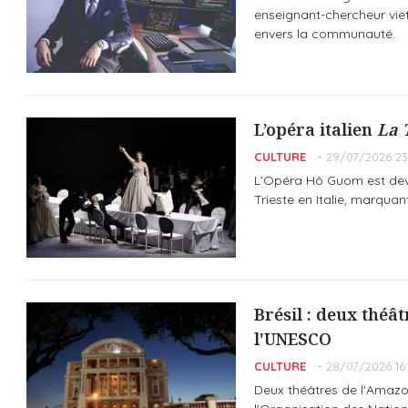
enseignant-chercheur viet
envers la communauté.
L’opéra italien
La 
CULTURE
29/07/2026 23
L’Opéra Hô Guom est dev
Trieste en Italie, marquan
Brésil : deux théâ
l'UNESCO
CULTURE
28/07/2026 16
Deux théâtres de l'Amazoni