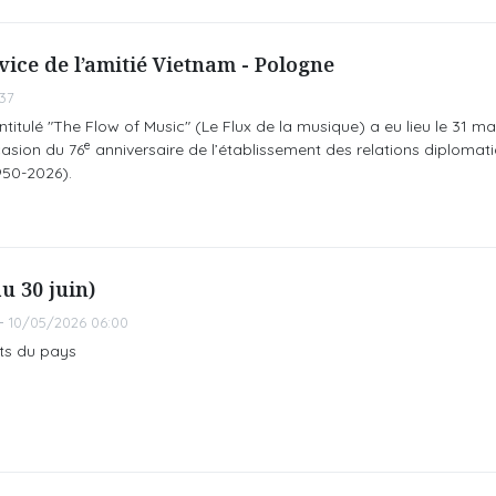
ice de l’amitié Vietnam - Pologne
37
titulé "The Flow of Music" (Le Flux de la musique) a eu lieu le 31 m
e
asion du 76
anniversaire de l’établissement des relations diplomati
950-2026).
u 30 juin)
10/05/2026 06:00
ts du pays