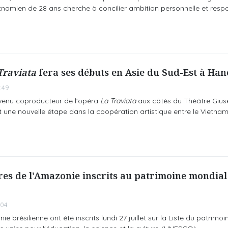
namien de 28 ans cherche à concilier ambition personnelle et respo
Traviata
fera ses débuts en Asie du Sud-Est à Han
:49
enu coproducteur de l’opéra
La Traviata
aux côtés du Théâtre Gius
t une nouvelle étape dans la coopération artistique entre le Vietnam et
tres de l'Amazonie inscrits au patrimoine mondial
:04
e brésilienne ont été inscrits lundi 27 juillet sur la Liste du patrimo