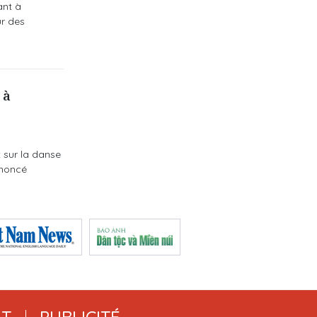
ant à
ur des
 à
 sur la danse
nnoncé