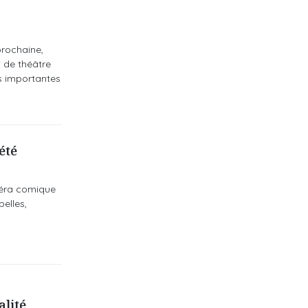
prochaine,
l de théâtre
es importantes
été
péra comique
elles,
alité