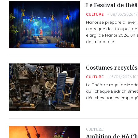
Le Festival de thé
CULTURE
08/05/2026 17
Hanoï se prépare à lever 
alors que des troupes de t
élargi de Hanoï 2026, un 
de la capitale.
Costumes recyclés 
CULTURE
15/04/2026 10:
Le Théâtre royal de Madr
du Tchèque Bedrich Smeta
dénichés par les employés
CULTURE
Ambition de Hô Chi