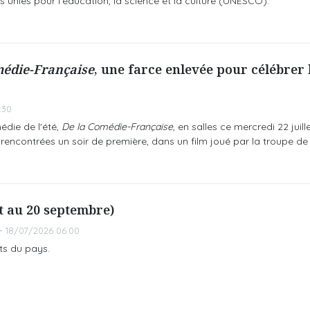
s unies pour l'éducation, la science et la culture (UNESCO).
médie-Française
, une farce enlevée pour célébrer
:30
die de l'été,
De la Comédie-Française
, en salles ce mercredi 22 juill
rencontrées un soir de première, dans un film joué par la troupe de
et au 20 septembre)
18/07/2026 06:00
ts du pays.