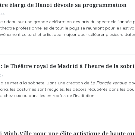
âtre élargi de Hanoï dévoile sa programmation
:44
le rideau sur une grande célébration des arts du spectacle l’année 
héâtre professionnelles de tout le pays se réuniront pour le Festiva
événement culturel et artistique majeur pour célébrer plusieurs dat
: le Théâtre royal de Madrid à l'heure de la sobri
37
id se met à la sobriété. Dans une création de
La Fiancée vendue
, o
na, les costumes sont recyclés, les décors récupérés dans les poub
 chez eux ou dans les entrepôts de l'institution.
 Minh-Ville pour une élite artistique de haute qu