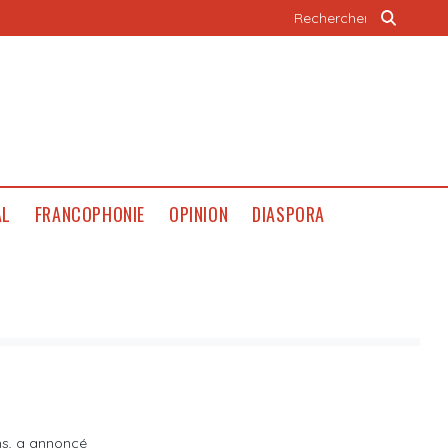
AL
FRANCOPHONIE
OPINION
DIASPORA
ns, a annoncé