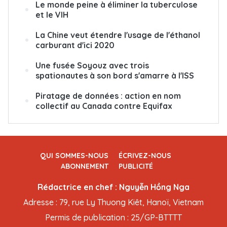
Le monde peine à éliminer la tuberculose
et le VIH
La Chine veut étendre l'usage de l'éthanol
carburant d'ici 2020
Une fusée Soyouz avec trois
spationautes à son bord s'amarre à l'ISS
Piratage de données : action en nom
collectif au Canada contre Equifax
QUI SOMMES-NOUS
ÉCRIVEZ-NOUS
ABONNEMENT
PUBLICITÉ
Rédactrice en chef : Nguyễn Hồng Nga
Adresse : 79, rue Ly Thuong Kiêt, Hanoï, Vietnam
Permis de publication : 25/GP-BTTTT