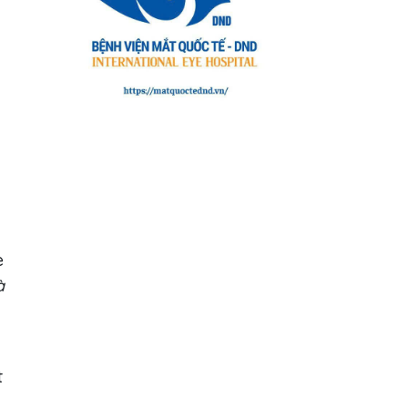
e
à
t