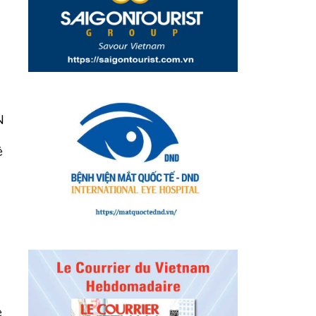
N
é
e