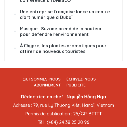
conférence à l'UNESCO
Une entreprise française lance un centre
d'art numérique à Dubaï
Musique : Suzane prend de la hauteur
pour défendre l'environnement
À Chypre, les plantes aromatiques pour
attirer de nouveaux touristes
QUI SOMMES-NOUS
ÉCRIVEZ-NOUS
ABONNEMENT
PUBLICITÉ
Rédactrice en chef : Nguyễn Hồng Nga
Adresse : 79, rue Ly Thuong Kiêt, Hanoï, Vietnam
Permis de publication : 25/GP-BTTTT
Tél : (+84) 24 38 25 20 96