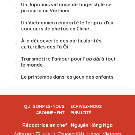
Un Japonais virtuose de fingerstyle se
produira au Vietnam
Un Vietnamien remporté le 1er prix d'un
concours de photos en Chine
À la découverte des particularités
culturelles des Tà Ôi
Transmettre l’amour pour l’
ao dài
à tout
le monde
Le printemps dans les yeux des enfants
QUI SOMMES-NOUS
ÉCRIVEZ-NOUS
ABONNEMENT
PUBLICITÉ
Rédactrice en chef : Nguyễn Hồng Nga
Adresse : 79, rue Ly Thuong Kiêt, Hanoï, Vietnam