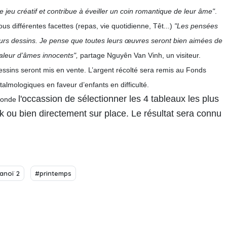
 de jeu créatif et contribue à éveiller un coin romantique de leur âme"
.
ous différentes facettes (repas, vie quotidienne, Têt...)
"Les pensées
 leurs dessins. Je pense que toutes leurs œuvres seront bien aimées de
valeur d’âmes innocents",
partage Nguyên Van Vinh, un visiteur.
 dessins seront mis en vente. L’argent récolté sera remis au Fonds
htalmologiques en faveur d’enfants en difficulté.
l'occassion
de sélectionner les 4 tableaux les plus
 monde
 ou bien directement sur place. Le résultat sera connu
Hanoï 2
#printemps