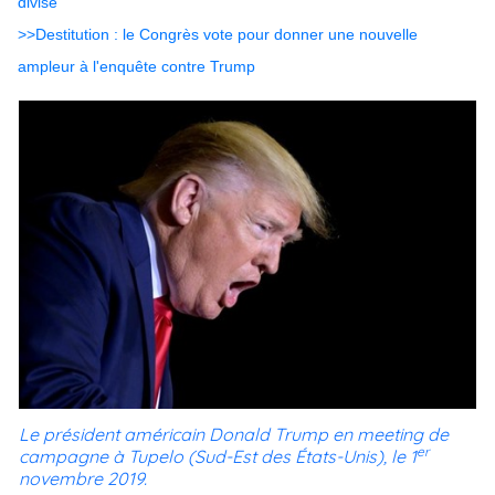
divisé
>>Destitution : le Congrès vote pour donner une nouvelle
ampleur à l'enquête contre Trump
Le président américain Donald Trump en meeting de
er
campagne à Tupelo (Sud-Est des États-Unis), le 1
novembre 2019.