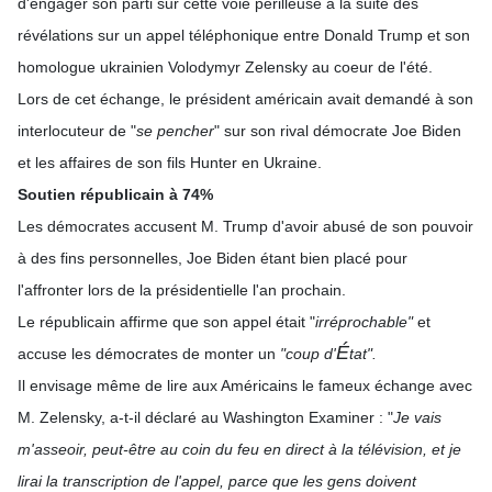
d'engager son parti sur cette voie périlleuse à la suite des
révélations sur un appel téléphonique entre Donald Trump et son
homologue ukrainien Volodymyr Zelensky au coeur de l'été.
Lors de cet échange, le président américain avait demandé à son
interlocuteur de "
se pencher
" sur son rival démocrate Joe Biden
et les affaires de son fils Hunter en Ukraine.
Soutien républicain à 74%
Les démocrates accusent M. Trump d'avoir abusé de son pouvoir
à des fins personnelles, Joe Biden étant bien placé pour
l'affronter lors de la présidentielle l'an prochain.
Le républicain affirme que son appel était "
irréprochable"
et
É
accuse les démocrates de monter un
"coup d'
tat".
Il envisage même de lire aux Américains le fameux échange avec
M. Zelensky, a-t-il déclaré au Washington Examiner : "
Je vais
m'asseoir, peut-être au coin du feu en direct à la télévision, et je
lirai la transcription de l'appel, parce que les gens doivent