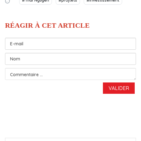
#Thai Nguyên
#projtets
#investissement