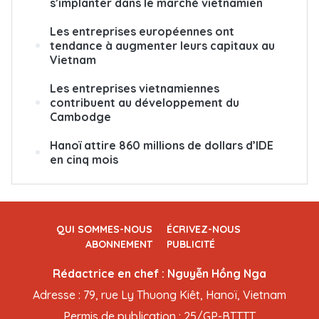
s’implanter dans le marché vietnamien
Les entreprises européennes ont
tendance à augmenter leurs capitaux au
Vietnam
Les entreprises vietnamiennes
contribuent au développement du
Cambodge
Hanoï attire 860 millions de dollars d’IDE
en cinq mois
QUI SOMMES-NOUS
ÉCRIVEZ-NOUS
ABONNEMENT
PUBLICITÉ
Rédactrice en chef : Nguyễn Hồng Nga
Adresse : 79, rue Ly Thuong Kiêt, Hanoï, Vietnam
Permis de publication : 25/GP-BTTTT