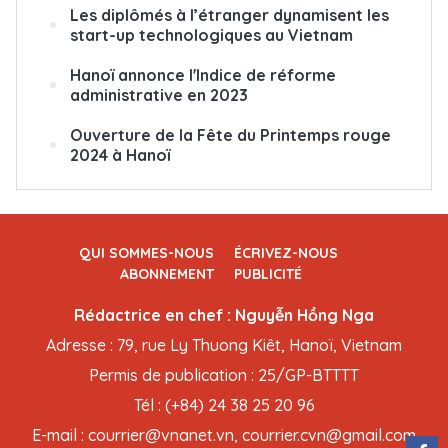
Les diplômés à l’étranger dynamisent les
start-up technologiques au Vietnam
Hanoï annonce l'Indice de réforme
administrative en 2023
Ouverture de la Fête du Printemps rouge
2024 à Hanoï
QUI SOMMES-NOUS
ÉCRIVEZ-NOUS
ABONNEMENT
PUBLICITÉ
Rédactrice en chef : Nguyễn Hồng Nga
Adresse : 79, rue Ly Thuong Kiêt, Hanoï, Vietnam
Permis de publication : 25/GP-BTTTT
Tél : (+84) 24 38 25 20 96
E-mail : courrier@vnanet.vn, courrier.cvn@gmail.com