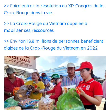
e
>> Faire entrer la résolution du XI
Congrès de la
Croix-Rouge dans la vie
>> La Croix-Rouge du Vietnam appelée à
mobiliser ses ressources
>> Environ 18,8 millions de personnes bénéficient
d’aides de la Croix-Rouge du Vietnam en 2022