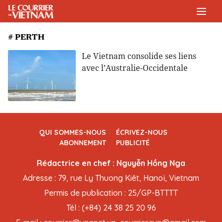
# PERTH
Le Vietnam consolide ses liens
avec l’Australie-Occidentale
QUI SOMMES-NOUS
ÉCRIVEZ-NOUS
ABONNEMENT
PUBLICITÉ
Rédactrice en chef : Nguyễn Hồng Nga
Adresse : 79, rue Ly Thuong Kiêt, Hanoï, Vietnam
Permis de publication : 25/GP-BTTTT
Tél : (+84) 24 38 25 20 96