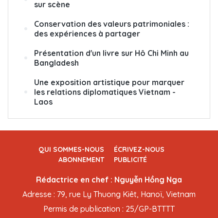
sur scène
Conservation des valeurs patrimoniales :
des expériences à partager
Présentation d'un livre sur Hô Chi Minh au
Bangladesh
Une exposition artistique pour marquer
les relations diplomatiques Vietnam -
Laos
QUI SOMMES-NOUS
ÉCRIVEZ-NOUS
ABONNEMENT
PUBLICITÉ
Rédactrice en chef : Nguyễn Hồng Nga
Adresse : 79, rue Ly Thuong Kiêt, Hanoï, Vietnam
Permis de publication : 25/GP-BTTTT