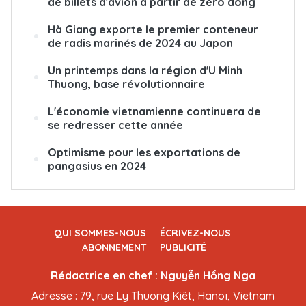
de billets d'avion à partir de zéro dông
Hà Giang exporte le premier conteneur
de radis marinés de 2024 au Japon
Un printemps dans la région d'U Minh
Thuong, base révolutionnaire
L'économie vietnamienne continuera de
se redresser cette année
Optimisme pour les exportations de
pangasius en 2024
QUI SOMMES-NOUS
ÉCRIVEZ-NOUS
ABONNEMENT
PUBLICITÉ
Rédactrice en chef : Nguyễn Hồng Nga
Adresse : 79, rue Ly Thuong Kiêt, Hanoï, Vietnam