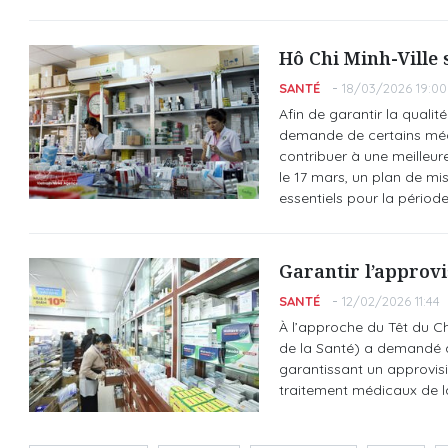
Hô Chi Minh-Ville 
SANTÉ
18/03/2026 19:00
Afin de garantir la qualit
demande de certains médi
contribuer à une meilleur
le 17 mars, un plan de 
essentiels pour la périod
Garantir l’approv
SANTÉ
12/02/2026 11:44
À l’approche du Têt du C
de la Santé) a demandé a
garantissant un approvis
traitement médicaux de l