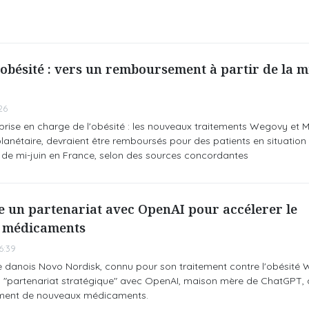
bésité : vers un remboursement à partir de la mi
26
prise en charge de l'obésité : les nouveaux traitements Wegovy et 
nétaire, devraient être remboursés pour des patients en situation 
r de mi-juin en France, selon des sources concordantes
e un partenariat avec OpenAI pour accélerer le
 médicaments
6:39
danois Novo Nordisk, connu pour son traitement contre l'obésité
n "partenariat stratégique" avec OpenAI, maison mère de ChatGPT, 
ement de nouveaux médicaments.