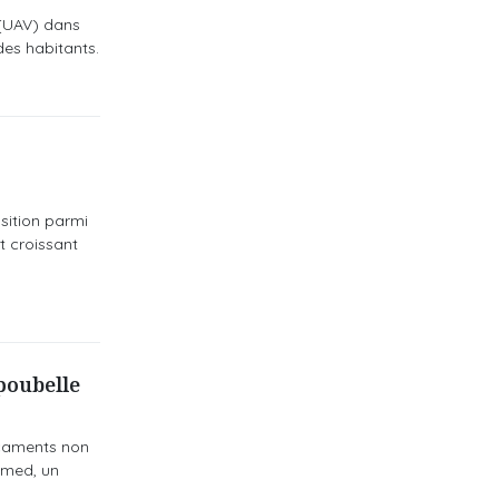
 (UAV) dans
des habitants.
sition parmi
t croissant
poubelle
icaments non
lamed, un