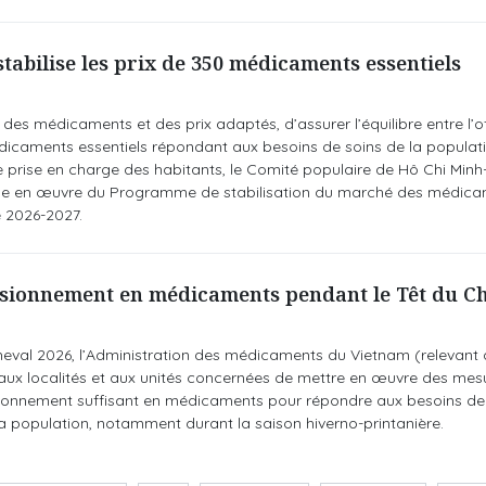
stabilise les prix de 350 médicaments essentiels
é des médicaments et des prix adaptés, d’assurer l’équilibre entre l’of
caments essentiels répondant aux besoins de soins de la populati
e prise en charge des habitants, le Comité populaire de Hô Chi Minh-V
mise en œuvre du Programme de stabilisation du marché des médic
e 2026-2027.
isionnement en médicaments pendant le Têt du Ch
heval 2026, l’Administration des médicaments du Vietnam (relevant 
ux localités et aux unités concernées de mettre en œuvre des mes
ionnement suffisant en médicaments pour répondre aux besoins de 
a population, notamment durant la saison hiverno-printanière.