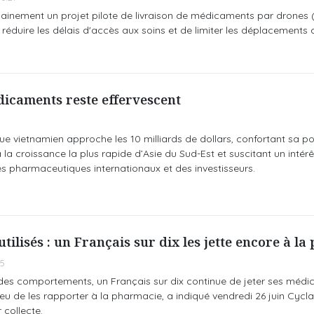
hainement un projet pilote de livraison de médicaments par drones
e réduire les délais d'accès aux soins et de limiter les déplacements 
icaments reste effervescent
 vietnamien approche les 10 milliards de dollars, confortant sa po
la croissance la plus rapide d’Asie du Sud-Est et suscitant un intérê
es pharmaceutiques internationaux et des investisseurs.
ilisés : un Français sur dix les jette encore à la 
15
des comportements, un Français sur dix continue de jeter ses méd
 lieu de les rapporter à la pharmacie, a indiqué vendredi 26 juin Cyc
collecte.