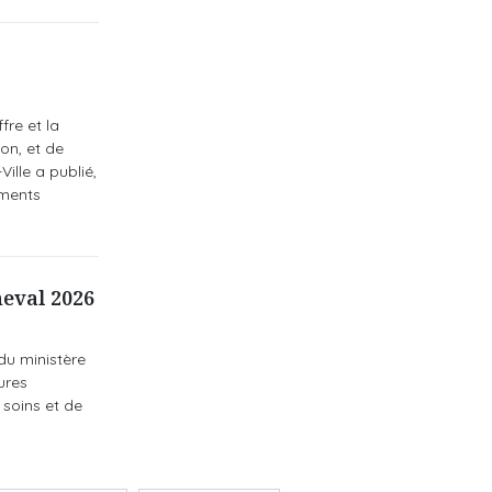
fre et la
on, et de
ille a publié,
aments
eval 2026
du ministère
ures
soins et de