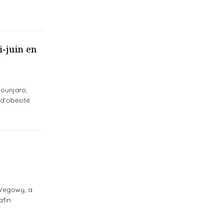
-juin en
Mounjaro,
d'obésité
 Wegowy, a
afin