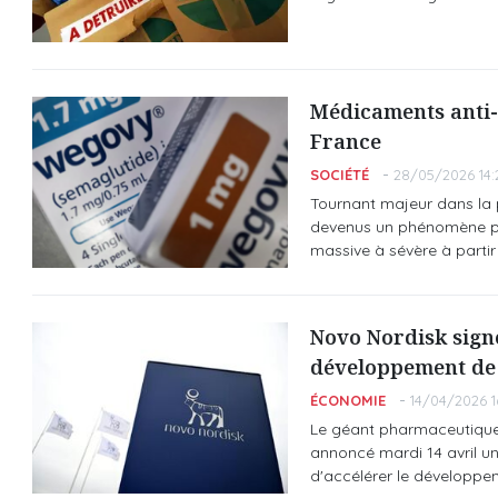
Médicaments anti-o
France
SOCIÉTÉ
28/05/2026 14:
Tournant majeur dans la 
devenus un phénomène pla
massive à sévère à parti
Novo Nordisk sign
développement de
ÉCONOMIE
14/04/2026 1
Le géant pharmaceutique 
annoncé mardi 14 avril u
d'accélérer le développ