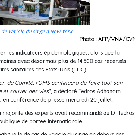
 de variole du singe à New York.
Photo : AFP/VNA/CV
r les indicateurs épidémiologiques, alors que la
emaines avec désormais plus de 14.500 cas recensés
ités sanitaires des États-Unis (CDC).
du Comité, l'OMS continuera de faire tout son
e et sauver des vies
", a déclaré Tedros Adhanom
 en conférence de presse mercredi 20 juillet.
r
 la majorité des experts avait recommandé au D
Tedros
ublique de portée internationale.
abituelle de cas de variole du singe en dehors des