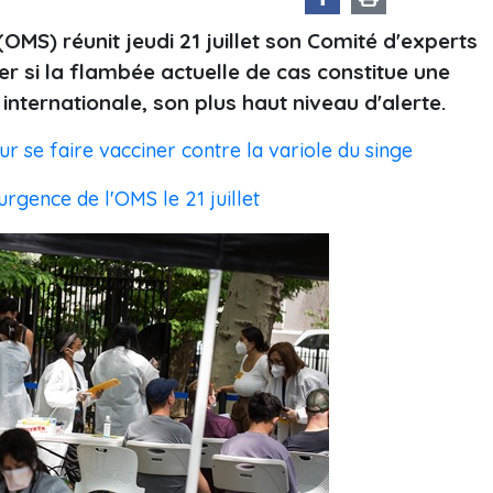
OMS) réunit jeudi 21 juillet son Comité d'experts
er si la flambée actuelle de cas constitue une
nternationale, son plus haut niveau d'alerte.
r se faire vacciner contre la variole du singe
urgence de l'OMS le 21 juillet