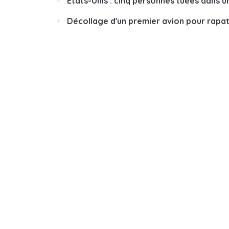
États-Unis : cinq personnes tuées dans un
Décollage d'un premier avion pour rapatr