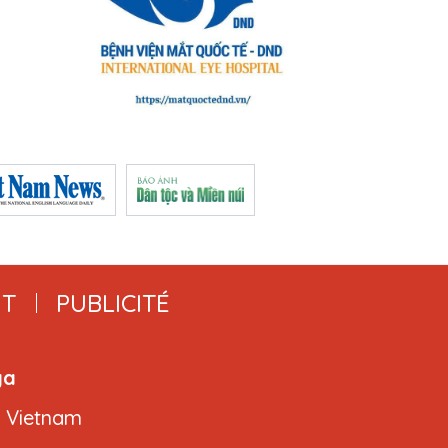
T
PUBLICITÉ
ga
, Vietnam