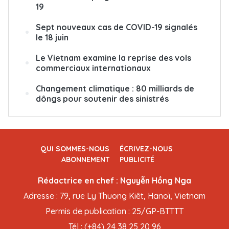
19
Sept nouveaux cas de COVID-19 signalés
le 18 juin
Le Vietnam examine la reprise des vols
commerciaux internationaux
Changement climatique : 80 milliards de
dôngs pour soutenir des sinistrés
QUI SOMMES-NOUS
ÉCRIVEZ-NOUS
ABONNEMENT
PUBLICITÉ
Rédactrice en chef : Nguyễn Hồng Nga
Adresse : 79, rue Ly Thuong Kiêt, Hanoï, Vietnam
Permis de publication : 25/GP-BTTTT
Tél : (+84) 24 38 25 20 96