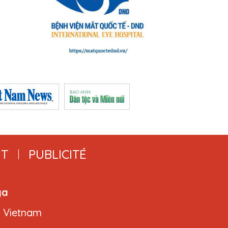
T
PUBLICITÉ
ga
, Vietnam