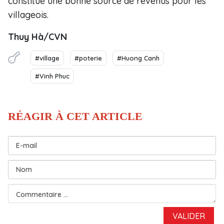
constitue une bonne source de revenus pour les
villageois.
Thuy Hà/CVN
#village
#poterie
#Huong Canh
#Vinh Phuc