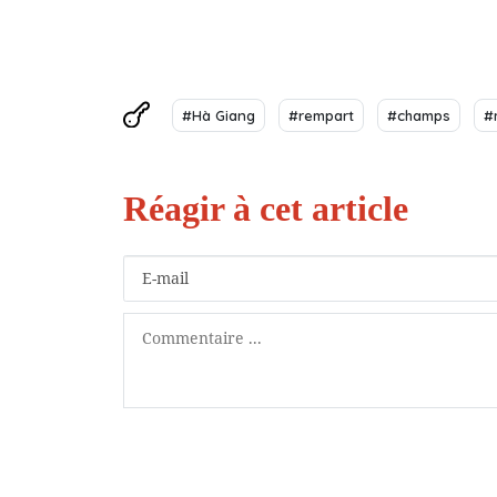
#Hà Giang
#rempart
#champs
#