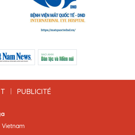
T
PUBLICITÉ
ga
, Vietnam