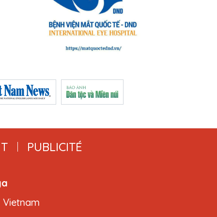
T
PUBLICITÉ
ga
, Vietnam