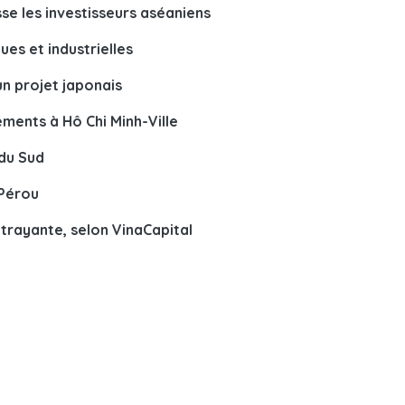
se les investisseurs aséaniens
es et industrielles
un projet japonais
ments à Hô Chi Minh-Ville
 du Sud
 Pérou
trayante, selon VinaCapital