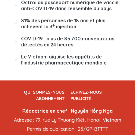
Octroi du passeport numérique de vaccin
anti-COVID-19 dans l'ensemble du pays
81% des personnes de 18 ans et plus
e
achèvent la 3
injection
COVID-19 : plus de 85.700 nouveaux cas
détectés en 24 heures
Le Vietnam aiguise les appétits de
l’industrie pharmaceutique mondiale
QUI SOMMES-NOUS
ÉCRIVEZ-NOUS
ABONNEMENT
PUBLICITÉ
Rédactrice en chef : Nguyễn Hồng Nga
Adresse : 79, rue Ly Thuong Kiêt, Hanoï, Vietnam
Permis de publication : 25/GP-BTTTT