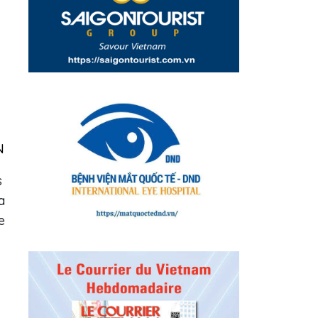
N
s
a
e