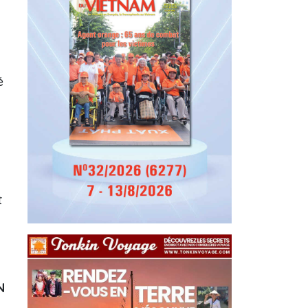
é
t
N