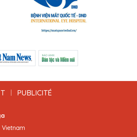
T
PUBLICITÉ
ga
, Vietnam