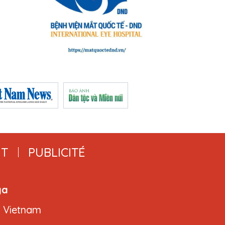
T
PUBLICITÉ
ga
, Vietnam