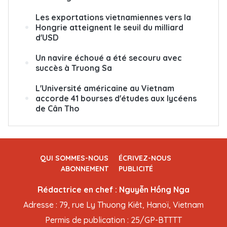
Les exportations vietnamiennes vers la
Hongrie atteignent le seuil du milliard
d'USD
Un navire échoué a été secouru avec
succès à Truong Sa
L'Université américaine au Vietnam
accorde 41 bourses d'études aux lycéens
de Cân Tho
QUI SOMMES-NOUS
ÉCRIVEZ-NOUS
ABONNEMENT
PUBLICITÉ
Rédactrice en chef : Nguyễn Hồng Nga
Adresse : 79, rue Ly Thuong Kiêt, Hanoï, Vietnam
Permis de publication : 25/GP-BTTTT