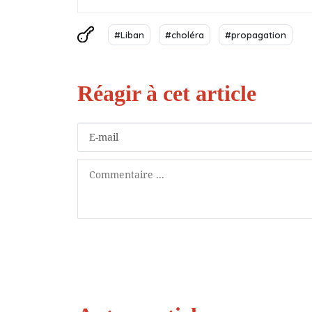
#Liban
#choléra
#propagation