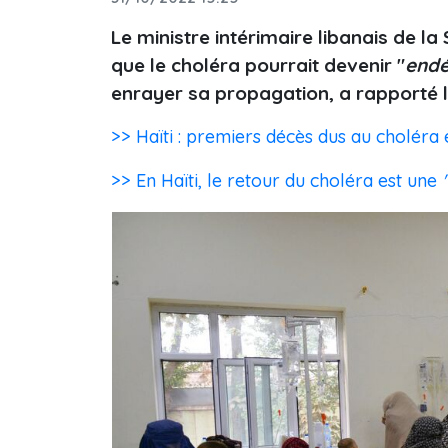
Le ministre intérimaire libanais de l
que le choléra pourrait devenir "
end
enrayer sa propagation, a rapporté l
>> Haïti : premiers décès dus au choléra 
>> En Haïti, le retour du choléra est une