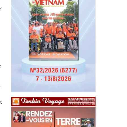
t
t
e
s