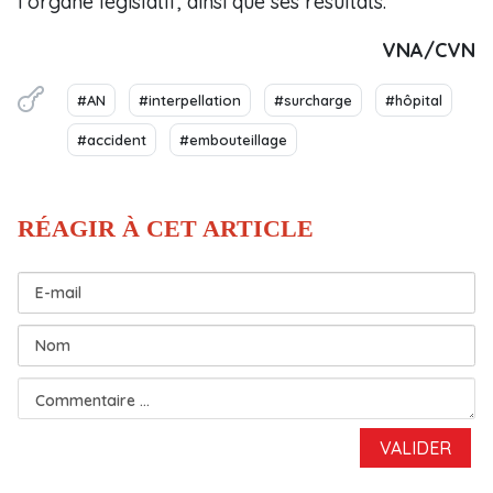
l’organe législatif, ainsi que ses résultats.
VNA/CVN
#AN
#interpellation
#surcharge
#hôpital
#accident
#embouteillage