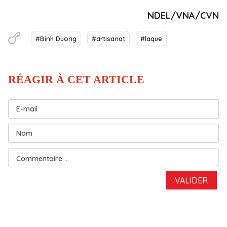
NDEL/VNA/CVN
#Binh Duong
#artisanat
#laque