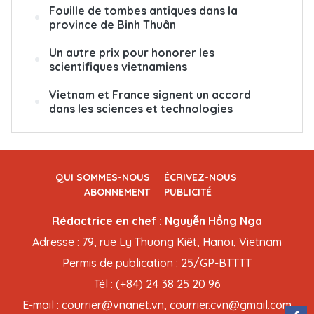
Fouille de tombes antiques dans la
province de Binh Thuân
Un autre prix pour honorer les
scientifiques vietnamiens
Vietnam et France signent un accord
dans les sciences et technologies
QUI SOMMES-NOUS
ÉCRIVEZ-NOUS
ABONNEMENT
PUBLICITÉ
Rédactrice en chef : Nguyễn Hồng Nga
Adresse : 79, rue Ly Thuong Kiêt, Hanoï, Vietnam
Permis de publication : 25/GP-BTTTT
Tél : (+84) 24 38 25 20 96
E-mail : courrier@vnanet.vn, courrier.cvn@gmail.com