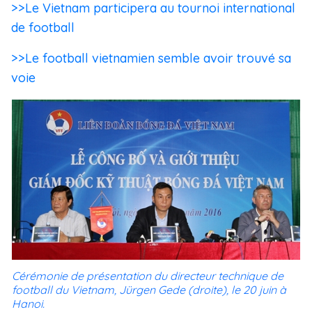
>>Le Vietnam participera au tournoi international
de football
>>Le football vietnamien semble avoir trouvé sa
voie
Cérémonie ​de présentation du directeur technique de
football du Vietnam, Jürgen Gede
(droite), le 20 juin à
Hanoi.